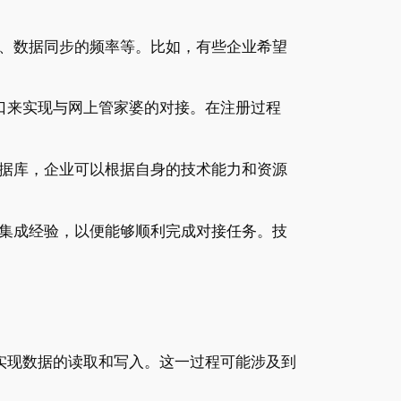
、数据同步的频率等。比如，有些企业希望
口来实现与网上管家婆的对接。在注册过程
据库，企业可以根据自身的技术能力和资源
集成经验，以便能够顺利完成对接任务。技
实现数据的读取和写入。这一过程可能涉及到