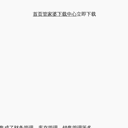
首页
管家婆下载中心
立即下载
集成了财务管理、库存管理、销售管理等多