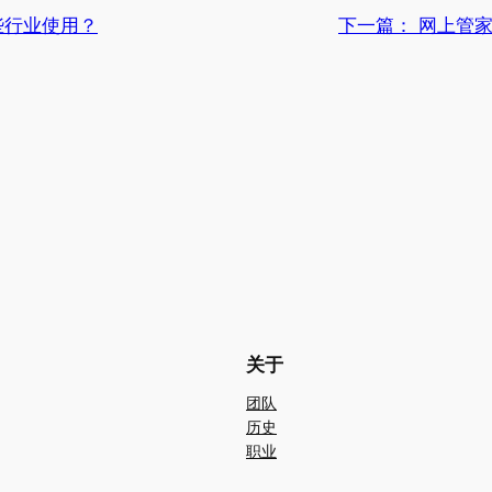
些行业使用？
下一篇：
网上管
关于
团队
历史
职业