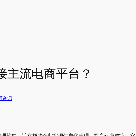
接主流电商平台？
新资讯
管理软件，旨在帮助企业实现信息化管理，提高运营效率。它