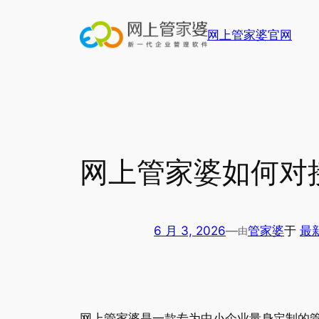
跳
至
网上管家婆官网
内
容
网上管家婆如何对
6 月 3, 2026
—
管家婆
于
最
由
网上管家婆是一款专为中小企业量身定制的