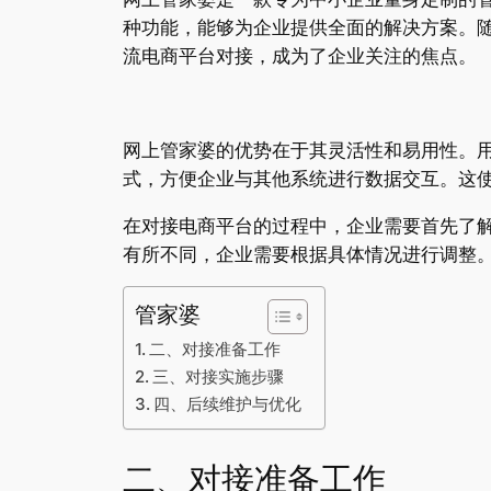
种功能，能够为企业提供全面的解决方案。
流电商平台对接，成为了企业关注的焦点。
网上管家婆的优势在于其灵活性和易用性。
式，方便企业与其他系统进行数据交互。这
在对接电商平台的过程中，企业需要首先了
有所不同，企业需要根据具体情况进行调整
管家婆
二、对接准备工作
三、对接实施步骤
四、后续维护与优化
二、对接准备工作