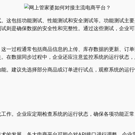
试。这包括功能测试、性能测试和安全测试等。功能测试主要
测试则是确保数据的安全性和完整性。通过这些测试，企业可
。这一过程通常包括商品信息的上传、库存数据的更新、订单
失。在数据同步过程中，企业还应注意监控系统的运行状态，
功能。建议先选择部分商品或订单进行试点，观察系统的运行
化工作。企业应定期检查系统的运行状态，确保各项功能正常
术的发展，各大电商平台可能会对API接口进行调整，企业