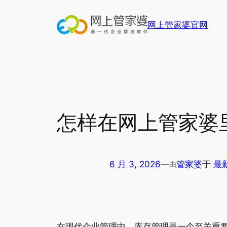
跳
至
网上管家婆官网
内
容
怎样在网上管家婆
6 月 3, 2026
—
管家婆
于
最
由
在现代企业管理中，库存管理是一个至关重