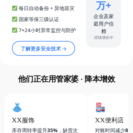
万+
每日自动备份 + 异地容灾
企业及家
国家等保三级认证
庭用户信
7×24小时异常监控与防护
赖
持续增长中
了解更多安全技术 →
他们正在用管家婆 · 降本增效
XX服饰
XX便利店
库存周转率提升
35%
，缺货次
对账时间减少
80